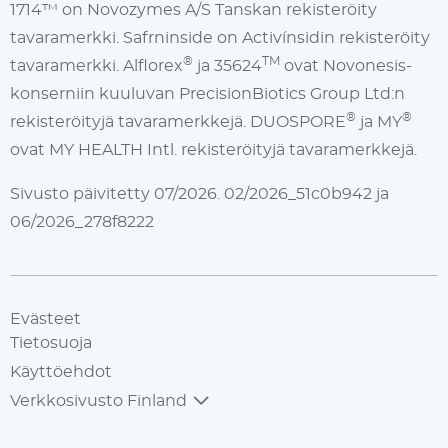
1714™ on Novozymes A/S Tanskan rekisteröity
tavaramerkki. Safrninside on Activínsidin rekisteröity
®
TM
tavaramerkki. Alflorex
ja 35624
ovat Novonesis-
konserniin kuuluvan PrecisionBiotics Group Ltd:n
®
®
rekisteröityjä tavaramerkkejä. DUOSPORE
ja MY
ovat MY HEALTH Intl. rekisteröityjä tavaramerkkejä.
Sivusto päivitetty 07/2026. 02/2026_51c0b942 ja
06/2026_278f8222
Evästeet
Tietosuoja
Käyttöehdot
Verkkosivusto Finland