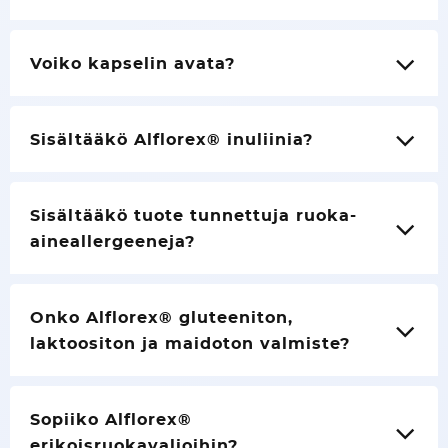
Voiko kapselin avata?
Sisältääkö Alflorex® inuliinia?
Sisältääkö tuote tunnettuja ruoka-
aineallergeeneja?
Onko Alflorex® gluteeniton,
laktoositon ja maidoton valmiste?
Sopiiko Alflorex®
erikoisruokavalioihin?