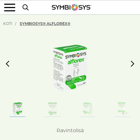
KOTI
SYMBIOSYS® ALFLOREX®
Previous
Ravintolisä