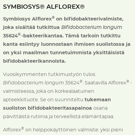
SYMBIOSYS® ALFLOREX®
®
Symbiosys Alflorex
on bifidobakteerivalmiste,
joka sisältää tutkittua
Bifidobacterium longum
®
35624
-bakteerikantaa. Tämä tarkoin tutkittu
kanta esiintyy luonnostaan ihmisen suolistossa ja
on yksi maailman tunnetuimmista yksittäisistä
bifidobakteerikannoista.
Vuosikymmenten tutkimustyön tulos:
®
®
Bifidobacterium longum
35624
. Saatavilla Alflorex
-
valmisteessa, joka on korkealaatuinen
apteekkituote. Se on suunniteltu
tukemaan
suoliston bifidobakteeritasapainoa
osana
päivittäistä rutiinia ja terveellistä elämäntapaa.
®
Alflorex
on helppokäyttöinen valmiste: yksi pieni