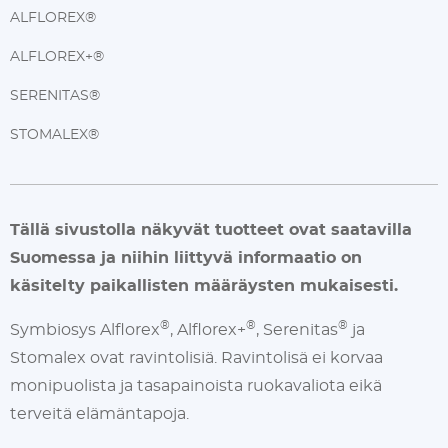
ALFLOREX®
ALFLOREX+®
SERENITAS®
STOMALEX®
Tällä sivustolla näkyvät tuotteet ovat saatavilla
Suomessa ja niihin liittyvä informaatio on
käsitelty paikallisten määräysten mukaisesti.
®
®
®
Symbiosys Alflorex
, Alflorex+
, Serenitas
ja
Stomalex ovat ravintolisiä. Ravintolisä ei korvaa
monipuolista ja tasapainoista ruokavaliota eikä
terveitä elämäntapoja.