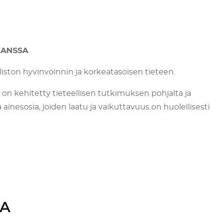
KANSSA
ston hyvinvoinnin ja korkeatasoisen tieteen.
n kehitetty tieteellisen tutkimuksen pohjalta ja
ja ainesosia, joiden laatu ja vaikuttavuus on huolellisesti
UA