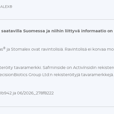
ALEX®
t saatavilla Suomessa ja niihin liittyvä informaatio o
®
as
ja Stomalex ovat ravintolisiä. Ravintolisä ei korvaa mo
öity tavaramerkki. Safrninside on Activínsidin rekisterö
ecisionBiotics Group Ltd:n rekisteröityjä tavaramerkke
c0b942 ja 06/2026_278f8222