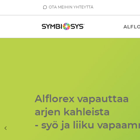
OTA MEIHIN YHTEYTTÄ
SYMBIOSYS®
ALFL
-
Symbiosys
Alflorex
bifidobakteerit
Alflorex vapauttaa
arjen kahleista
- syö ja liiku vapaam