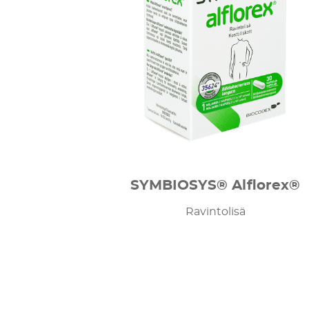
SYMBIOSYS® Alflorex®
Ravintolisä