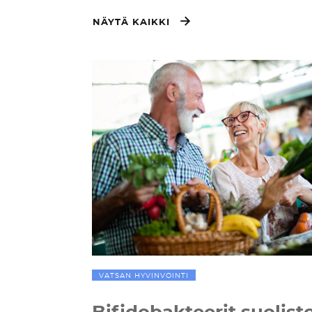
NÄYTÄ KAIKKI
VATSAN HYVINVOINTI
Bifidobakteerit suolist