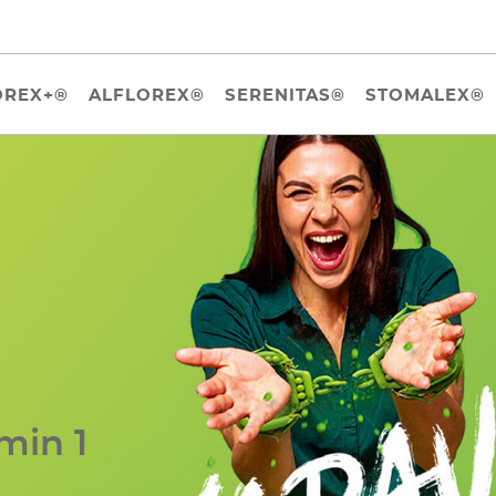
OREX+®
ALFLOREX®
SERENITAS®
STOMALEX®
min 1