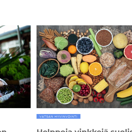
VATSAN HYVINVOINTI
on
Helppoja vinkkejä suoli