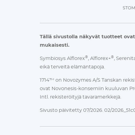
STOM
Tällä sivustolla näkyvät tuotteet ova
mukaisesti.
®
®
Symbiosys Alflorex
, Alflorex+
, Serenit
eikä terveitä elämäntapoja.
1714™ on Novozymes A/S Tanskan rekister
ovat Novonesis-konserniin kuuluvan Pr
Intl. rekisteröityjä tavaramerkkejä.
Sivusto päivitetty 07/2026. 02/2026_51