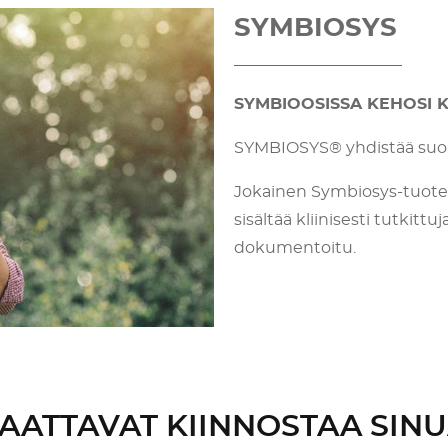
SYMBIOSYS
_____________________
SYMBIOOSISSA KEHOSI 
SYMBIOSYS® yhdistää suoli
Jokainen Symbiosys-tuote o
sisältää kliinisesti tutkittu
dokumentoitu.
SAATTAVAT KIINNOSTAA SIN