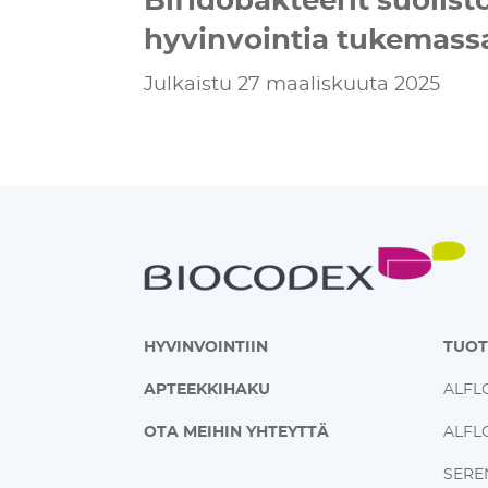
hyvinvointia tukemas
Julkaistu 27 maaliskuuta 2025
HYVINVOINTIIN
TUO
APTEEKKIHAKU
ALFL
OTA MEIHIN YHTEYTTÄ
ALFL
SERE