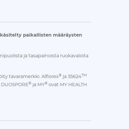
n käsitelty paikallisten määräysten
nipuolista ja tasapainoista ruokavaliota
®
TM
ity tavaramerkki. Alflorex
ja 35624
®
®
jä. DUOSPORE
ja MY
ovat MY HEALTH