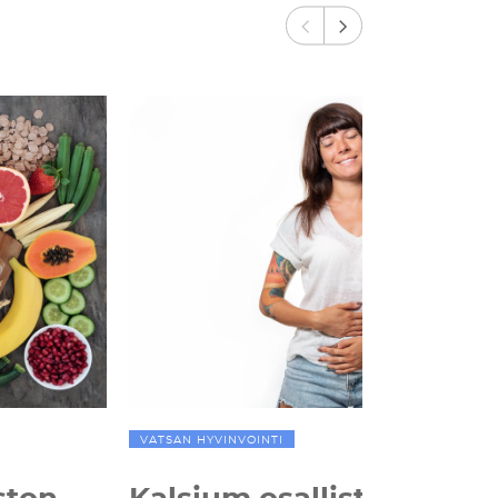
VATSAN HYVINVOINTI
ston
Kalsium osallistuu