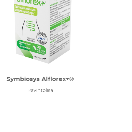
Symbiosys Alflorex+®
Ravintolisä