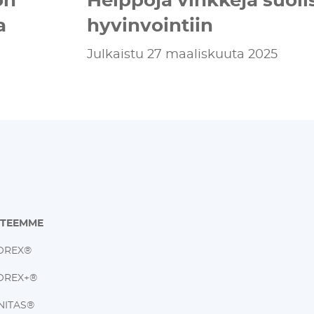
sa
hyvinvointiin
Julkaistu 27 maaliskuuta 2025
TTEEMME
OREX®
OREX+®
NITAS®