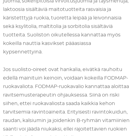
juomia, sokeripitoisia virvoitusjuomia ja täysmehuja,
laktoosia sisältäviä maitotuotteita rasvaisia ja
käristetttyjä ruokia, tuoretta leipää ja leivonnaisia
sekä ksylitolia, maltitolia ja sorbitolia sisältäviä
tuotteita. Suoliston oikutellessa kannattaa myös
kokeilla nauttia kasvikset pääasiassa
kypsennettyinä.
Jos suolisto-oireet ovat hankalia, eivätkä rauhoitu
edellä mainituin keinoin, voidaan kokeilla FODMAP-
ruokavaliota. FODMAP-ruokavalio kannattaa aloittaa
ravitsemusterapeutin ohjauksessa. Siinä on riski
siihen, ettei ruokavaliosta saada kaikkia kehon
tarvitsemia ravintoaineita. Erityisesti ravintokuidun,
raudan, kalsiumin ja joidenkin B-ryhmän vitamiinien
saanti voi jäädä niukaksi, ellei rajoitettavien ruokien