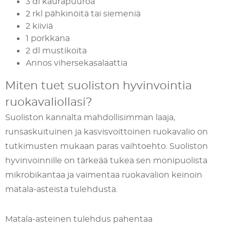
3 dl kaurapuuroa
2 rkl pähkinöitä tai siemeniä
2 kiiviä
1 porkkana
2 dl mustikoita
Annos vihersekasalaattia
Miten tuet suoliston hyvinvointia
ruokavaliollasi?
Suoliston kannalta mahdollisimman laaja,
runsaskuituinen ja kasvisvoittoinen ruokavalio on
tutkimusten mukaan paras vaihtoehto. Suoliston
hyvinvoinnille on tärkeää tukea sen monipuolista
mikrobikantaa ja vaimentaa ruokavalion keinoin
matala-asteista tulehdusta.
Matala-asteinen tulehdus pahentaa