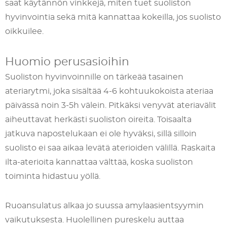
saat käytännön vinkkejä, miten tuet suoliston
hyvinvointia sekä mitä kannattaa kokeilla, jos suolisto
oikkuilee.
Huomio perusasioihin
Suoliston hyvinvoinnille on tärkeää tasainen
ateriarytmi, joka sisältää 4-6 kohtuukokoista ateriaa
päivässä noin 3-5h välein. Pitkäksi venyvät ateriavälit
aiheuttavat herkästi suoliston oireita. Toisaalta
jatkuva napostelukaan ei ole hyväksi, sillä silloin
suolisto ei saa aikaa levätä aterioiden välillä. Raskaita
ilta-aterioita kannattaa välttää, koska suoliston
toiminta hidastuu yöllä.
Ruoansulatus alkaa jo suussa amylaasientsyymin
vaikutuksesta. Huolellinen pureskelu auttaa