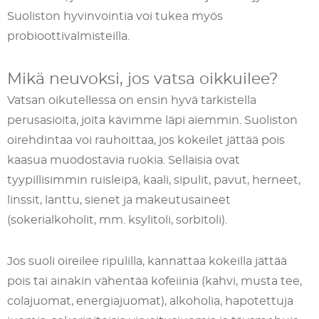
Suoliston hyvinvointia voi tukea myös
probioottivalmisteilla.
Mikä neuvoksi, jos vatsa oikkuilee?
Vatsan oikutellessa on ensin hyvä tarkistella
perusasioita, joita kävimme läpi aiemmin. Suoliston
oirehdintaa voi rauhoittaa, jos kokeilet jättää pois
kaasua muodostavia ruokia. Sellaisia ovat
tyypillisimmin ruisleipä, kaali, sipulit, pavut, herneet,
linssit, lanttu, sienet ja makeutusaineet
(sokerialkoholit, mm. ksylitoli, sorbitoli).
Jos suoli oireilee ripulilla, kannattaa kokeilla jättää
pois tai ainakin vähentää kofeiinia (kahvi, musta tee,
colajuomat, energiajuomat), alkoholia, hapotettuja