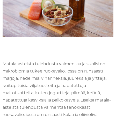
Matala-asteista tulehdusta vaimentaa ja suoliston
mikrobiomia tukee ruokavalio, jossa on runsaasti
marjoja, hedelmiä, vihanneksia, juureksia ja yrttejä,
kuitupitoisia viljatuotteita ja hapatettuja
maitotuotteita, kuten jogurtteja, piimää, kefiriä,
hapatettuja kasviksia ja palkokasveja. Lisäksi matala-
asteista tulehdusta vaimentaa tehokkaasti
ruokavalio, jossa on runsaasti kalaa ja oliiviöljyä.