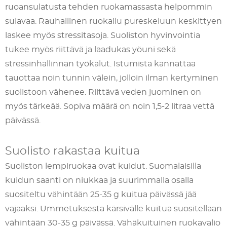
ruoansulatusta tehden ruokamassasta helpommin
sulavaa. Rauhallinen ruokailu pureskeluun keskittyen
laskee myös stressitasoja. Suoliston hyvinvointia
tukee myös riittävä ja laadukas yöuni sekä
stressinhallinnan työkalut. Istumista kannattaa
tauottaa noin tunnin välein, jolloin ilman kertyminen
suolistoon vähenee. Riittävä veden juominen on
myös tärkeää. Sopiva määrä on noin 1,5-2 litraa vettä
päivässä.
Suolisto rakastaa kuitua
Suoliston lempiruokaa ovat kuidut. Suomalaisilla
kuidun saanti on niukkaa ja suurimmalla osalla
suositeltu vähintään 25-35 g kuitua päivässä jää
vajaaksi. Ummetuksesta kärsivälle kuitua suositellaan
vähintään 30-35 g päivässä. Vähäkuituinen ruokavalio