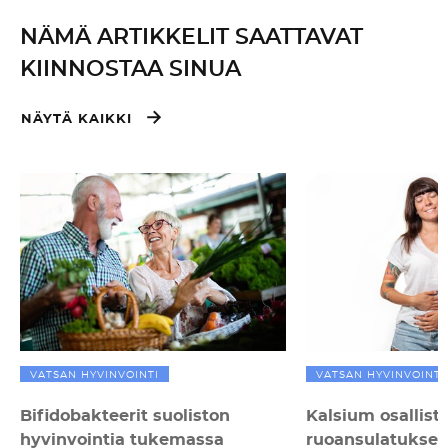
NÄMÄ ARTIKKELIT SAATTAVAT
KIINNOSTAA SINUA
NÄYTÄ KAIKKI
VATSAN HYVINVOINTI
VATSAN HYVINVOINTI
Bifidobakteerit suoliston
Kalsium osallist
hyvinvointia tukemassa
ruoansulatukse