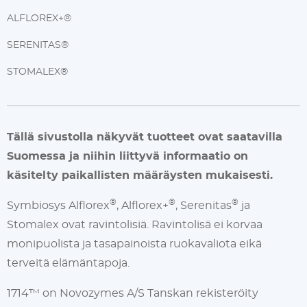
ALFLOREX+®
SERENITAS®
STOMALEX®
Tällä sivustolla näkyvät tuotteet ovat saatavilla
Suomessa ja niihin liittyvä informaatio on
käsitelty paikallisten määräysten mukaisesti.
®
®
®
Symbiosys Alflorex
, Alflorex+
, Serenitas
ja
Stomalex ovat ravintolisiä. Ravintolisä ei korvaa
monipuolista ja tasapainoista ruokavaliota eikä
terveitä elämäntapoja.
1714™ on Novozymes A/S Tanskan rekisteröity