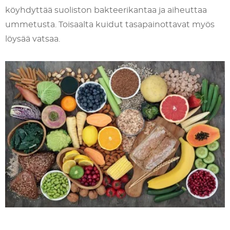
köyhdyttää suoliston bakteerikantaa ja aiheuttaa
ummetusta. Toisaalta kuidut tasapainottavat myös
löysää vatsaa.