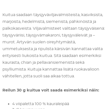
Kuitua saadaan täysjyväviljavalmisteista, kasviksista,
marjoista, hedelmistä, siemenistä, pähkinöistä ja
palkokasveista. Viljavalmisteet valitaan täysjyväisenä:
täysjyväriisi, täysjyvämakaroni, täysjyväleivät ja –
murot. Ärtyvän suolen oireyhtymästä,
ummetuksesta ja ripulista kärsivän kannattaa valita
erityisesti liukoista kuitua. Sitä saadaan esimerkiksi
kaurasta, chian ja pellavansiemenistä sekä
psylliumista. Kuituja kannattaa lisätä ruokavalioon
vähitellen, jotta suoli saa aikaa tottua.
Reilun 30 g kuitua voit saada esimerkiksi näin:
4 viipaletta 100 % kauraleipää